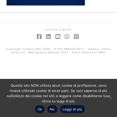
ASSIGN A MENU
Facebook
LinkedIn
YouTube
Instagram
Pinterest
Copyright Studio C&C 2026 - P.IVA 08601070017 - Numero ordine
architetti -Mariagrazia Abbaldo 3351 - Paolo Albertelli 4802
Questo sito NON utilizza alcun cookie di profilazione, sono
invece utilizzati cookie di terze parti. Se vuoi saperne di più
sull’utilizzo dei cookie nel sito e leggere come disabilitarne l’uso
clicca su leggi di più.
Ok
No
Leggi di più