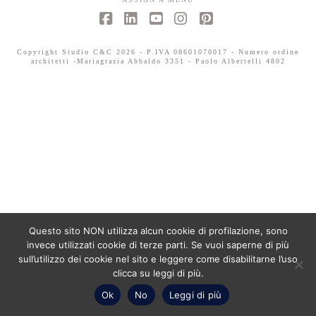
Facebook
LinkedIn
YouTube
Instagram
Pinterest
Copyright Studio C&C 2026 - P.IVA 08601070017 - Numero ordine
architetti -Mariagrazia Abbaldo 3351 - Paolo Albertelli 4802
Questo sito NON utilizza alcun cookie di profilazione, sono
invece utilizzati cookie di terze parti. Se vuoi saperne di più
sull’utilizzo dei cookie nel sito e leggere come disabilitarne l’uso
clicca su leggi di più.
Ok
No
Leggi di più