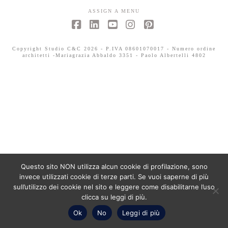
ASSIGN A MENU
Facebook
LinkedIn
YouTube
Instagram
Pinterest
Copyright Studio C&C 2026 - P.IVA 08601070017 - Numero ordine
architetti -Mariagrazia Abbaldo 3351 - Paolo Albertelli 4802
Questo sito NON utilizza alcun cookie di profilazione, sono
invece utilizzati cookie di terze parti. Se vuoi saperne di più
sull’utilizzo dei cookie nel sito e leggere come disabilitarne l’uso
clicca su leggi di più.
Ok
No
Leggi di più