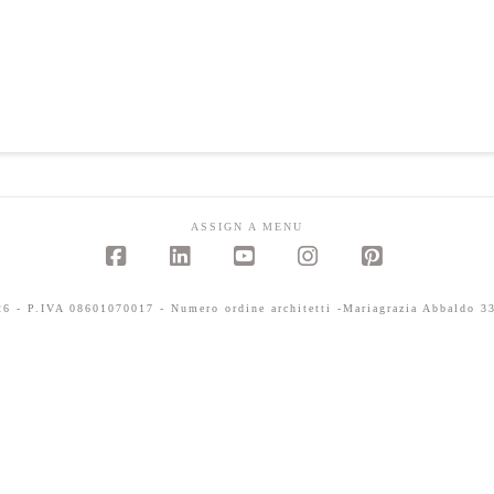
ASSIGN A MENU
Facebook
LinkedIn
YouTube
Instagram
Pinterest
 - P.IVA 08601070017 - Numero ordine architetti -Mariagrazia Abbaldo 33