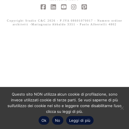
Facebook
LinkedIn
YouTube
Instagram
Pinterest
Copyright Studio C&C 2026 - P.IVA 08601070017 - Numero ordine
architetti -Mariagrazia Abbaldo 3351 - Paolo Albertelli 4802
Questo sito NON utilizza alcun cookie di profilazione, sono
invece utilizzati cookie di terze parti. Se vuoi saperne di più
sull’utilizzo dei cookie nel sito e leggere come disabilitarne l’uso
clicca su leggi di più.
Ok
No
Leggi di più