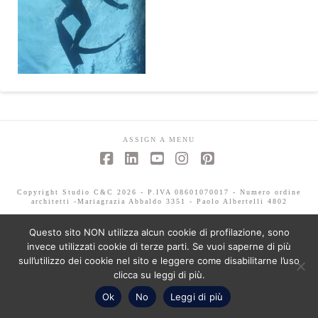
ASSIGN A MENU
Facebook
LinkedIn
YouTube
Instagram
Pinterest
Copyright Studio C&C 2026 - P.IVA 08601070017 - Numero ordine
architetti -Mariagrazia Abbaldo 3351 - Paolo Albertelli 4802
Questo sito NON utilizza alcun cookie di profilazione, sono
invece utilizzati cookie di terze parti. Se vuoi saperne di più
sull’utilizzo dei cookie nel sito e leggere come disabilitarne l’uso
clicca su leggi di più.
Ok
No
Leggi di più