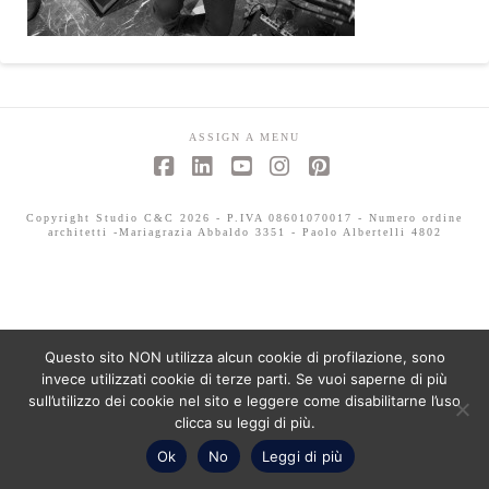
ASSIGN A MENU
Facebook
LinkedIn
YouTube
Instagram
Pinterest
Copyright Studio C&C 2026 - P.IVA 08601070017 - Numero ordine
architetti -Mariagrazia Abbaldo 3351 - Paolo Albertelli 4802
Questo sito NON utilizza alcun cookie di profilazione, sono
invece utilizzati cookie di terze parti. Se vuoi saperne di più
sull’utilizzo dei cookie nel sito e leggere come disabilitarne l’uso
clicca su leggi di più.
Ok
No
Leggi di più