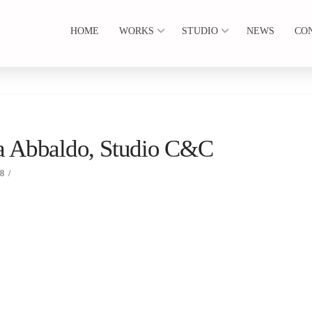
HOME
WORKS
STUDIO
NEWS
CO
zia Abbaldo, Studio C&C
18