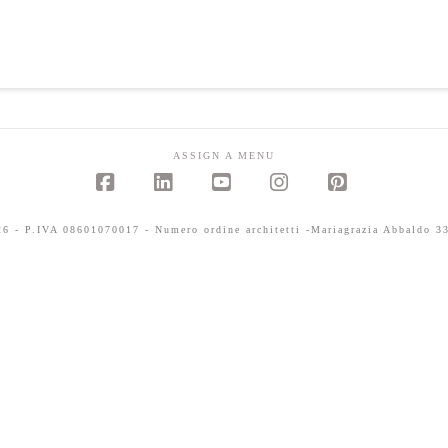
ASSIGN A MENU
Facebook
LinkedIn
YouTube
Instagram
Pinterest
 - P.IVA 08601070017 - Numero ordine architetti -Mariagrazia Abbaldo 33