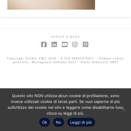
ASSIGN A MENU
Facebook
LinkedIn
YouTube
Instagram
Pinterest
Copyright Studio C&C 2026 - P.IVA 08601070017 - Numero ordine
architetti -Mariagrazia Abbaldo 3351 - Paolo Albertelli 4802
Questo sito NON utilizza alcun cookie di profilazione, sono
invece utilizzati cookie di terze parti. Se vuoi saperne di più
sull’utilizzo dei cookie nel sito e leggere come disabilitarne l’uso
clicca su leggi di più.
Ok
No
Leggi di più