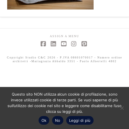
ASSIGN A MENU
Facebook
LinkedIn
YouTube
Instagram
Pinterest
Copyright Studio C&C 2026 - P.IVA 08601070017 - Numero ordine
architetti -Mariagrazia Abbaldo 3351 - Paolo Albertelli 4802
Questo sito NON utilizza alcun cookie di profilazione, sono
invece utilizzati cookie di terze parti. Se vuoi saperne di più
sull’utilizzo dei cookie nel sito e leggere come disabilitarne l’uso
clicca su leggi di più.
Ok
No
Leggi di più