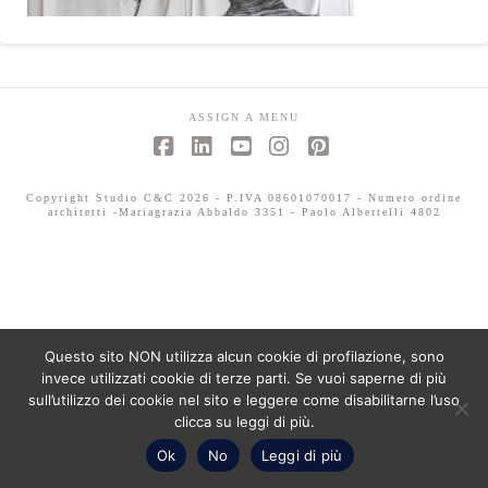
ASSIGN A MENU
Facebook
LinkedIn
YouTube
Instagram
Pinterest
Copyright Studio C&C 2026 - P.IVA 08601070017 - Numero ordine
architetti -Mariagrazia Abbaldo 3351 - Paolo Albertelli 4802
Questo sito NON utilizza alcun cookie di profilazione, sono
invece utilizzati cookie di terze parti. Se vuoi saperne di più
sull’utilizzo dei cookie nel sito e leggere come disabilitarne l’uso
clicca su leggi di più.
Ok
No
Leggi di più