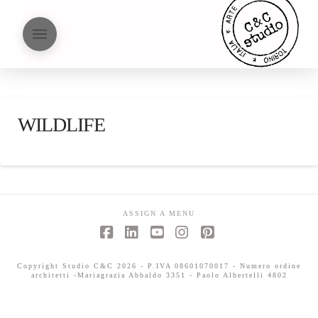
WILDLIFE
ASSIGN A MENU
Facebook
LinkedIn
YouTube
Instagram
Pinterest
Copyright Studio C&C 2026 - P.IVA 08601070017 - Numero ordine
architetti -Mariagrazia Abbaldo 3351 - Paolo Albertelli 4802