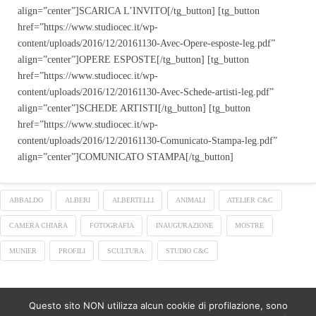
align=”center”]SCARICA L’INVITO[/tg_button] [tg_button
href=”https://www.studiocec.it/wp-
content/uploads/2016/12/20161130-Avec-Opere-esposte-leg.pdf”
align=”center”]OPERE ESPOSTE[/tg_button] [tg_button
href=”https://www.studiocec.it/wp-
content/uploads/2016/12/20161130-Avec-Schede-artisti-leg.pdf”
align=”center”]SCHEDE ARTISTI[/tg_button] [tg_button
href=”https://www.studiocec.it/wp-
content/uploads/2016/12/20161130-Comunicato-Stampa-leg.pdf”
align=”center”]COMUNICATO STAMPA[/tg_button]
ABBALDO
ALBERI
ALBERTELLI
ANIMALI
ATELIER C&C
CAMERA CHIARA
FOTOGRAFIA
INAUGURAZIONE
MOSTRE
MUNIER
PROFILI
SCULTURA
STUDIO C&C
Questo sito NON utilizza alcun cookie di profilazione, sono
ASSIGN A MENU