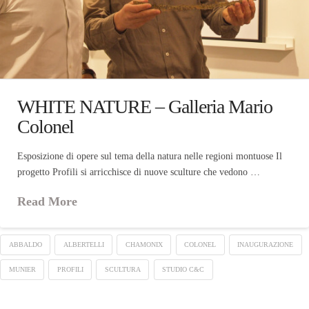
WHITE NATURE – Galleria Mario
Colonel
Esposizione di opere sul tema della natura nelle regioni montuose Il
progetto Profili si arricchisce di nuove sculture che vedono …
Read More
ABBALDO
ALBERTELLI
CHAMONIX
COLONEL
INAUGURAZIONE
MUNIER
PROFILI
SCULTURA
STUDIO C&C