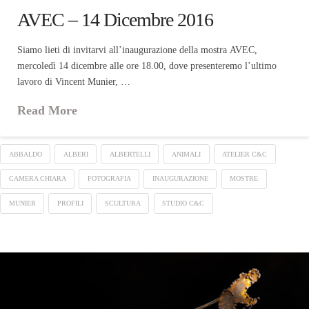
AVEC – 14 Dicembre 2016
Siamo lieti di invitarvi all’inaugurazione della mostra AVEC,
mercoledì 14 dicembre alle ore 18.00, dove presenteremo l’ultimo
lavoro di Vincent Munier, …
Read More
ABBALDO
ALBERI
ALBERTELLI
ANIMALI
ATELIER C&C
CAMERA CHIARA
FOTOGRAFIA
INAUGURAZIONE
MOSTRE
MUNIER
PROFILI
SCULTURA
STUDIO C&C