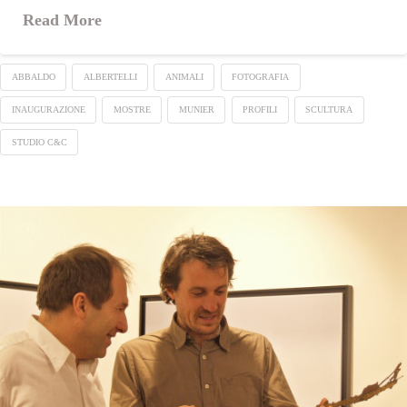
Read More
ABBALDO
ALBERTELLI
ANIMALI
FOTOGRAFIA
INAUGURAZIONE
MOSTRE
MUNIER
PROFILI
SCULTURA
STUDIO C&C