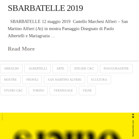
SBARBATELLE 2019
SBARBATELLE 12 maggio 2019 Castello Marchesi Alfieri – San
Martino Alfieri (At) in mostra Paesaggio Disegnato di Paolo
Albertelli e Mariagrazia …
Read More
ABBALDO
ALBERTELLI
ARTE
ATELIER C&C
INAUGURAZIONE
MOSTRE
PROFILI
SAN MARTINO ALFIERI
SCULTURA
STUDIO C&C
TORINO
VERNISSAGE
VIGNE