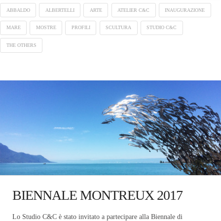
ABBALDO
ALBERTELLI
ARTE
ATELIER C&C
INAUGURAZIONE
MARE
MOSTRE
PROFILI
SCULTURA
STUDIO C&C
THE OTHERS
BIENNALE MONTREUX 2017
Lo Studio C&C è stato invitato a partecipare alla Biennale di