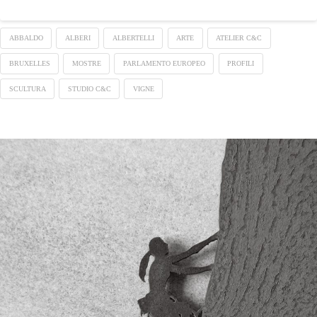
ABBALDO
ALBERI
ALBERTELLI
ARTE
ATELIER C&C
BRUXELLES
MOSTRE
PARLAMENTO EUROPEO
PROFILI
SCULTURA
STUDIO C&C
VIGNE