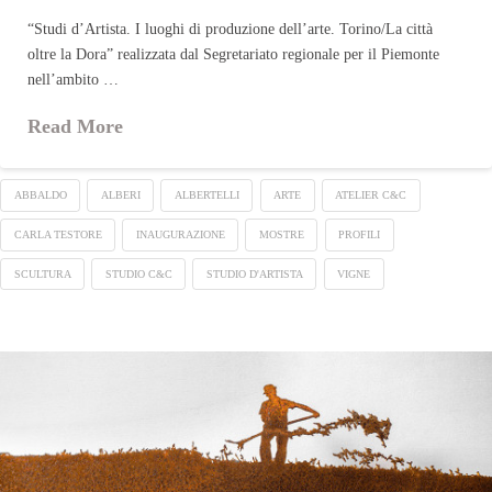
“Studi d’Artista. I luoghi di produzione dell’arte. Torino/La città
oltre la Dora” realizzata dal Segretariato regionale per il Piemonte
nell’ambito …
Read More
ABBALDO
ALBERI
ALBERTELLI
ARTE
ATELIER C&C
CARLA TESTORE
INAUGURAZIONE
MOSTRE
PROFILI
SCULTURA
STUDIO C&C
STUDIO D'ARTISTA
VIGNE