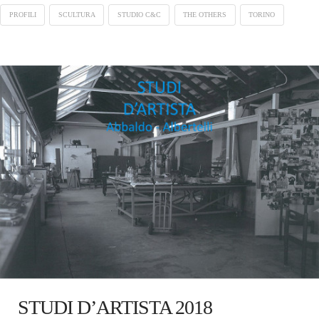
PROFILI
SCULTURA
STUDIO C&C
THE OTHERS
TORINO
STUDI D’ARTISTA 2018