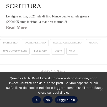
SCRITTURA
Le vigne scritte, 2021 tele di lino bianco cucite su tela grezza
(200x105 cm); incisioni a mano su marmo di ...
Read More
INCHIOSTRO
INCISIONI A MANO
MARIAGRAZIA ABBALDO
MARMO
NIZZA MONFERRATO
PAESAGGIO
VIGNE
VINO
ASSIGN A MENU
Questo sito NON utilizza alcun cookie di profilazione, sono
Facebook
LinkedIn
YouTube
Instagram
Pinterest
invece utilizzati cookie di terze parti. Se vuoi saperne di più
sull’utilizzo dei cookie nel sito e leggere come disabilitarne l’uso
Copyright Studio C&C 2026 - P.IVA 08601070017 - Numero ordine
architetti -Mariagrazia Abbaldo 3351 - Paolo Albertelli 4802
clicca su leggi di più.
Ok
No
Leggi di più