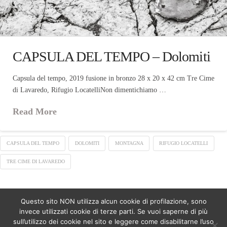
CAPSULA DEL TEMPO – Dolomiti
Capsula del tempo, 2019 fusione in bronzo 28 x 20 x 42 cm Tre Cime
di Lavaredo, Rifugio LocatelliNon dimentichiamo …
Read More
CAPSULA DEL TEMPO
DOLOMITI
MONTAGNA
RIFUGIO LOCATELLI
TRE CIME DI LAVAREDO
Questo sito NON utilizza alcun cookie di profilazione, sono
ASSIGN A MENU
invece utilizzati cookie di terze parti. Se vuoi saperne di più
sull’utilizzo dei cookie nel sito e leggere come disabilitarne l’uso
Facebook
LinkedIn
YouTube
Instagram
Pinterest