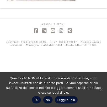
ASSIGN A MENU
Facebook
LinkedIn
YouTube
Instagram
Pinterest
Copyright Studio C&C 2026 - P.IVA 08601070017 - Numero ordine
architetti -Mariagrazia Abbaldo 3351 - Paolo Albertelli 4802
Questo sito NON utilizza alcun cookie di profilazione, sono
invece utilizzati cookie di terze parti. Se vuoi saperne di più
sull’utilizzo dei cookie nel sito e leggere come disabilitarne l’uso
clicca su leggi di più.
Ok
No
Leggi di più