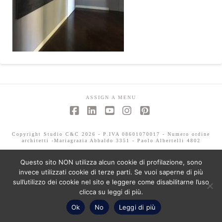
ASSIGN A MENU
Facebook
LinkedIn
YouTube
Instagram
Pinterest
Copyright Studio C&C 2026 - P.IVA 08601070017 - Numero ordine
architetti -Mariagrazia Abbaldo 3351 - Paolo Albertelli 4802
Questo sito NON utilizza alcun cookie di profilazione, sono
invece utilizzati cookie di terze parti. Se vuoi saperne di più
sull’utilizzo dei cookie nel sito e leggere come disabilitarne l’uso
clicca su leggi di più.
Ok
No
Leggi di più