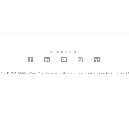
ASSIGN A MENU
Facebook
LinkedIn
YouTube
Instagram
Pinterest
 - P.IVA 08601070017 - Numero ordine architetti -Mariagrazia Abbaldo 33