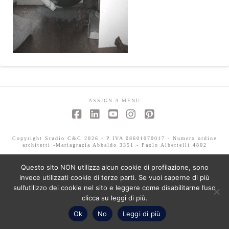
ASSIGN A MENU
Facebook
LinkedIn
YouTube
Instagram
Pinterest
Copyright Studio C&C 2026 - P.IVA 08601070017 - Numero ordine
architetti -Mariagrazia Abbaldo 3351 - Paolo Albertelli 4802
Questo sito NON utilizza alcun cookie di profilazione, sono
invece utilizzati cookie di terze parti. Se vuoi saperne di più
sull’utilizzo dei cookie nel sito e leggere come disabilitarne l’uso
clicca su leggi di più.
Ok
No
Leggi di più