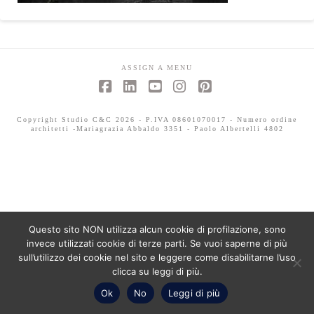
ASSIGN A MENU
Facebook
LinkedIn
YouTube
Instagram
Pinterest
Copyright Studio C&C 2026 - P.IVA 08601070017 - Numero ordine
architetti -Mariagrazia Abbaldo 3351 - Paolo Albertelli 4802
Questo sito NON utilizza alcun cookie di profilazione, sono
invece utilizzati cookie di terze parti. Se vuoi saperne di più
sull’utilizzo dei cookie nel sito e leggere come disabilitarne l’uso
clicca su leggi di più.
Ok
No
Leggi di più