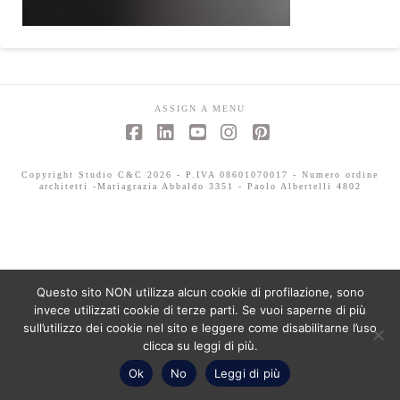
ASSIGN A MENU
Facebook
LinkedIn
YouTube
Instagram
Pinterest
Copyright Studio C&C 2026 - P.IVA 08601070017 - Numero ordine
architetti -Mariagrazia Abbaldo 3351 - Paolo Albertelli 4802
Questo sito NON utilizza alcun cookie di profilazione, sono
invece utilizzati cookie di terze parti. Se vuoi saperne di più
sull’utilizzo dei cookie nel sito e leggere come disabilitarne l’uso
clicca su leggi di più.
Ok
No
Leggi di più