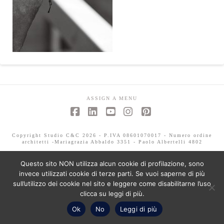
ASSIGN A MENU
Facebook
LinkedIn
YouTube
Instagram
Pinterest
Copyright Studio C&C 2026 - P.IVA 08601070017 - Numero ordine
architetti -Mariagrazia Abbaldo 3351 - Paolo Albertelli 4802
Questo sito NON utilizza alcun cookie di profilazione, sono
invece utilizzati cookie di terze parti. Se vuoi saperne di più
sull’utilizzo dei cookie nel sito e leggere come disabilitarne l’uso
clicca su leggi di più.
Ok
No
Leggi di più