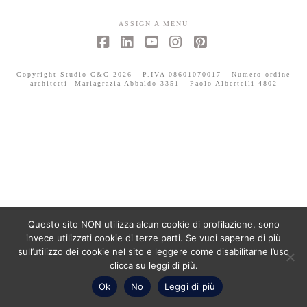
ASSIGN A MENU
Facebook
LinkedIn
YouTube
Instagram
Pinterest
Copyright Studio C&C 2026 - P.IVA 08601070017 - Numero ordine
architetti -Mariagrazia Abbaldo 3351 - Paolo Albertelli 4802
Questo sito NON utilizza alcun cookie di profilazione, sono
invece utilizzati cookie di terze parti. Se vuoi saperne di più
sull’utilizzo dei cookie nel sito e leggere come disabilitarne l’uso
clicca su leggi di più.
Ok
No
Leggi di più