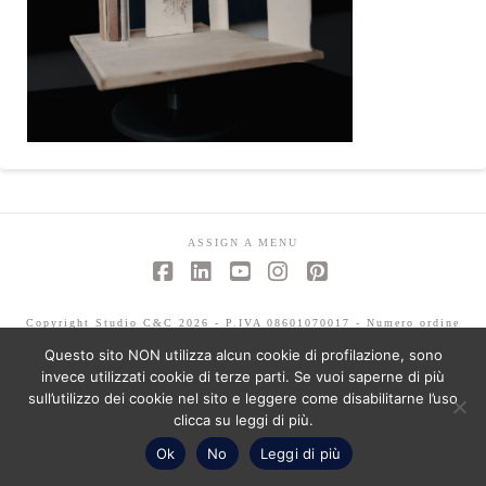
ASSIGN A MENU
Facebook
LinkedIn
YouTube
Instagram
Pinterest
Copyright Studio C&C 2026 - P.IVA 08601070017 - Numero ordine
architetti -Mariagrazia Abbaldo 3351 - Paolo Albertelli 4802
Questo sito NON utilizza alcun cookie di profilazione, sono
invece utilizzati cookie di terze parti. Se vuoi saperne di più
sull’utilizzo dei cookie nel sito e leggere come disabilitarne l’uso
clicca su leggi di più.
Ok
No
Leggi di più