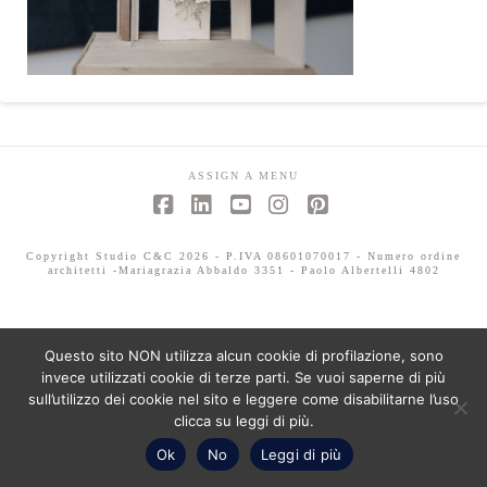
ASSIGN A MENU
Facebook
LinkedIn
YouTube
Instagram
Pinterest
Copyright Studio C&C 2026 - P.IVA 08601070017 - Numero ordine
architetti -Mariagrazia Abbaldo 3351 - Paolo Albertelli 4802
Questo sito NON utilizza alcun cookie di profilazione, sono
invece utilizzati cookie di terze parti. Se vuoi saperne di più
sull’utilizzo dei cookie nel sito e leggere come disabilitarne l’uso
clicca su leggi di più.
Ok
No
Leggi di più