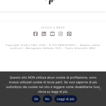
ASSIGN A MENU
Facebook
LinkedIn
YouTube
Instagram
Pinterest
Copyright Studio C&C 2026 - P.IVA 08601070017 - Numero ordine
architetti -Mariagrazia Abbaldo 3351 - Paolo Albertelli 4802
Questo sito NON utilizza alcun cookie di profilazione, sono
invece utilizzati cookie di terze parti. Se vuoi saperne di più
sull’utilizzo dei cookie nel sito e leggere come disabilitarne l’uso
clicca su leggi di più.
Ok
No
Leggi di più