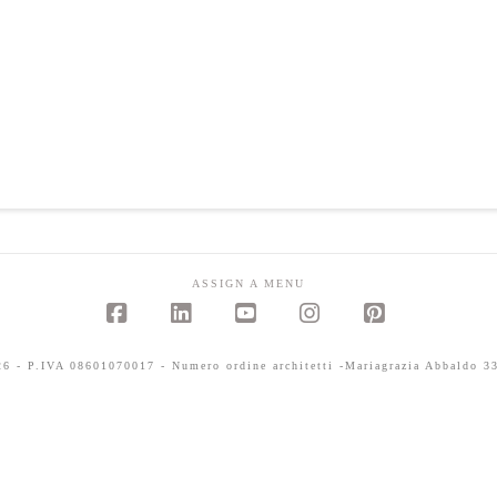
ASSIGN A MENU
Facebook
LinkedIn
YouTube
Instagram
Pinterest
 - P.IVA 08601070017 - Numero ordine architetti -Mariagrazia Abbaldo 33