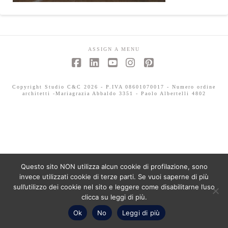
ASSIGN A MENU
Facebook
LinkedIn
YouTube
Instagram
Pinterest
Copyright Studio C&C 2026 - P.IVA 08601070017 - Numero ordine
architetti -Mariagrazia Abbaldo 3351 - Paolo Albertelli 4802
Questo sito NON utilizza alcun cookie di profilazione, sono
invece utilizzati cookie di terze parti. Se vuoi saperne di più
sull’utilizzo dei cookie nel sito e leggere come disabilitarne l’uso
clicca su leggi di più.
Ok
No
Leggi di più