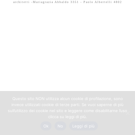
architetti -Mariagrazia Abbaldo 3351 - Paolo Albertelli 4802
Questo sito NON utilizza alcun cookie di profilazione, sono
invece utilizzati cookie di terze parti. Se vuoi saperne di più
sull’utilizzo dei cookie nel sito e leggere come disabilitarne l’uso
clicca su leggi di più.
Ok
No
Leggi di più