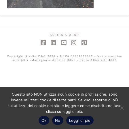
ASSIGN A MENU
Facebook
LinkedIn
YouTube
Instagram
Pinterest
Copyright Studio C&C 2026 - P.IVA 08601070017 - Numero ordine
architetti -Mariagrazia Abbaldo 3351 - Paolo Albertelli 4802
Questo sito NON utilizza alcun cookie di profilazione, sono
invece utilizzati cookie di terze parti. Se vuoi saperne di più
sull’utilizzo dei cookie nel sito e leggere come disabilitarne l’uso
clicca su leggi di più.
Ok
No
Leggi di più