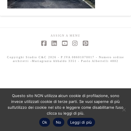
ASSIGN A MENU
Facebook
LinkedIn
YouTube
Instagram
Pinterest
Copyright Studio C&C 2026 - P.IVA 08601070017 - Numero ordine
architetti -Mariagrazia Abbaldo 3351 - Paolo Albertelli 4802
Questo sito NON utilizza alcun cookie di profilazione, sono
invece utilizzati cookie di terze parti. Se vuoi saperne di più
sull’utilizzo dei cookie nel sito e leggere come disabilitarne l’uso
clicca su leggi di più.
Ok
No
Leggi di più