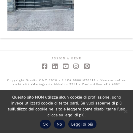
ASSIGN A MENU
Facebook
LinkedIn
YouTube
Instagram
Pinterest
Copyright Studio C&C 2026 - P.IVA 08601070017 - Numero ordine
architetti -Mariagrazia Abbaldo 3351 - Paolo Albertelli 4802
Questo sito NON utilizza alcun cookie di profilazione, sono
invece utilizzati cookie di terze parti. Se vuoi saperne di più
sull’utilizzo dei cookie nel sito e leggere come disabilitarne l’uso
clicca su leggi di più.
Ok
No
Leggi di più