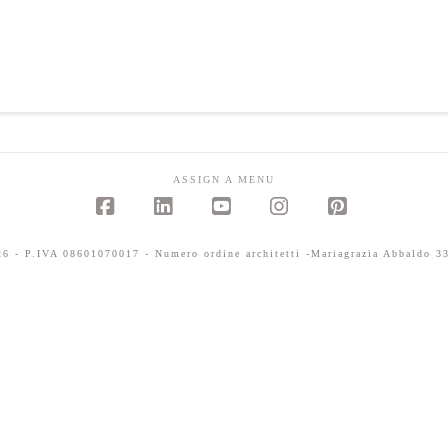
ASSIGN A MENU
Facebook
LinkedIn
YouTube
Instagram
Pinterest
 - P.IVA 08601070017 - Numero ordine architetti -Mariagrazia Abbaldo 33