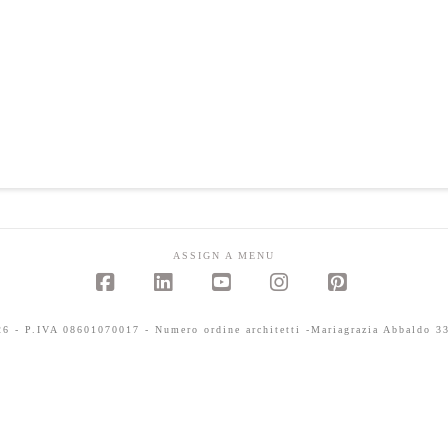
ASSIGN A MENU
Facebook
LinkedIn
YouTube
Instagram
Pinterest
 - P.IVA 08601070017 - Numero ordine architetti -Mariagrazia Abbaldo 33