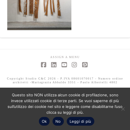
ASSIGN A MENU
Facebook
LinkedIn
YouTube
Instagram
Pinterest
Copyright Studio C&C 2026 - P.IVA 08601070017 - Numero ordine
architetti -Mariagrazia Abbaldo 3351 - Paolo Albertelli 4802
Questo sito NON utilizza alcun cookie di profilazione, sono
invece utilizzati cookie di terze parti. Se vuoi saperne di più
sull’utilizzo dei cookie nel sito e leggere come disabilitarne l’uso
clicca su leggi di più.
Ok
No
Leggi di più