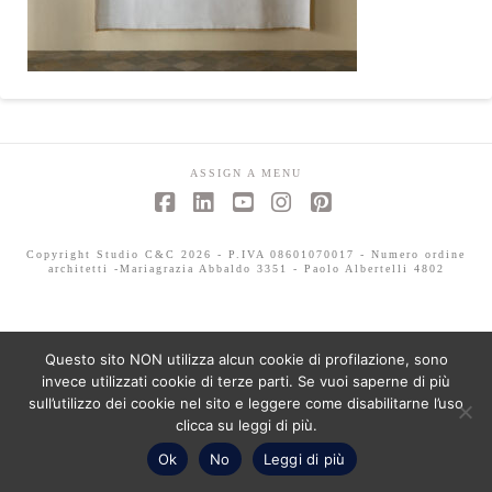
ASSIGN A MENU
Facebook
LinkedIn
YouTube
Instagram
Pinterest
Copyright Studio C&C 2026 - P.IVA 08601070017 - Numero ordine
architetti -Mariagrazia Abbaldo 3351 - Paolo Albertelli 4802
Questo sito NON utilizza alcun cookie di profilazione, sono
invece utilizzati cookie di terze parti. Se vuoi saperne di più
sull’utilizzo dei cookie nel sito e leggere come disabilitarne l’uso
clicca su leggi di più.
Ok
No
Leggi di più