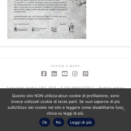
ASSIGN A MENU
Facebook
LinkedIn
YouTube
Instagram
Pinterest
Copyright Studio C&C 2026 - P.IVA 08601070017 - Numero ordine
architetti -Mariagrazia Abbaldo 3351 - Paolo Albertelli 4802
Questo sito NON utilizza alcun cookie di profilazione, sono
invece utilizzati cookie di terze parti. Se vuoi saperne di più
sull’utilizzo dei cookie nel sito e leggere come disabilitarne l’uso
clicca su leggi di più.
Ok
No
Leggi di più