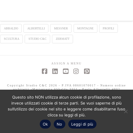
ABBALDO
ALBERTELLI
MESSNER
MONTAGNE
PROFILI
SCULTURA
STUDIO C&C
ZERMATT
ASSIGN A MENU
Facebook
LinkedIn
YouTube
Instagram
Pinterest
Copyright Studio C&C 2026 - P.IVA 08601070017 - Numero ordine
architetti -Mariagrazia Abbaldo 3351 - Paolo Albertelli 4802
Questo sito NON utilizza alcun cookie di profilazione, sono
invece utilizzati cookie di terze parti. Se vuoi saperne di più
sull’utilizzo dei cookie nel sito e leggere come disabilitarne l’uso
clicca su leggi di più.
Ok
No
Leggi di più