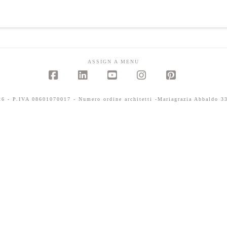
ASSIGN A MENU
Facebook
LinkedIn
YouTube
Instagram
Pinterest
 - P.IVA 08601070017 - Numero ordine architetti -Mariagrazia Abbaldo 33