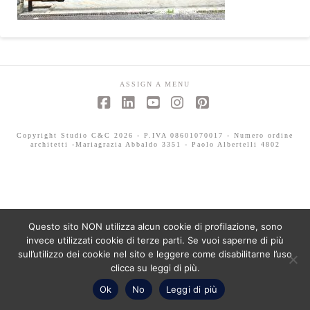
ASSIGN A MENU
Facebook
LinkedIn
YouTube
Instagram
Pinterest
Copyright Studio C&C 2026 - P.IVA 08601070017 - Numero ordine
architetti -Mariagrazia Abbaldo 3351 - Paolo Albertelli 4802
Questo sito NON utilizza alcun cookie di profilazione, sono
invece utilizzati cookie di terze parti. Se vuoi saperne di più
sull’utilizzo dei cookie nel sito e leggere come disabilitarne l’uso
clicca su leggi di più.
Ok
No
Leggi di più