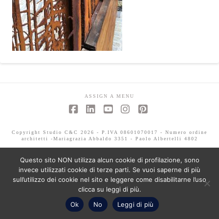
ASSIGN A MENU
Facebook
LinkedIn
YouTube
Instagram
Pinterest
Copyright Studio C&C 2026 - P.IVA 08601070017 - Numero ordine
architetti -Mariagrazia Abbaldo 3351 - Paolo Albertelli 4802
Questo sito NON utilizza alcun cookie di profilazione, sono
invece utilizzati cookie di terze parti. Se vuoi saperne di più
sull’utilizzo dei cookie nel sito e leggere come disabilitarne l’uso
clicca su leggi di più.
Ok
No
Leggi di più