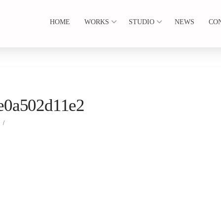
HOME
WORKS
STUDIO
NEWS
CO
6e0a502d11e2
5