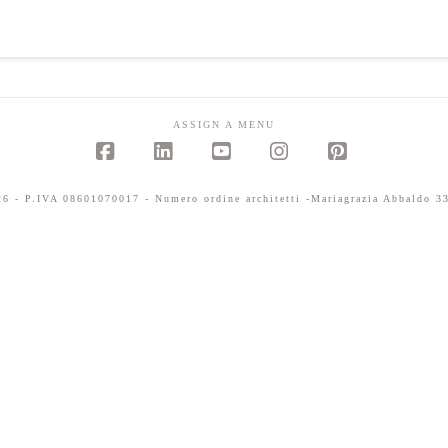
ASSIGN A MENU
Facebook
LinkedIn
YouTube
Instagram
Pinterest
 - P.IVA 08601070017 - Numero ordine architetti -Mariagrazia Abbaldo 33