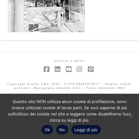
ASSIGN A MENU
Facebook
LinkedIn
YouTube
Instagram
Pinterest
Copyright Studio C&C 2026 - P.IVA 08601070017 - Numero ordine
architetti -Mariagrazia Abbaldo 3351 - Paolo Albertelli 4802
Questo sito NON utilizza alcun cookie di profilazione, sono
invece utilizzati cookie di terze parti. Se vuoi saperne di più
sull’utilizzo dei cookie nel sito e leggere come disabilitarne l’uso
clicca su leggi di più.
Ok
No
Leggi di più