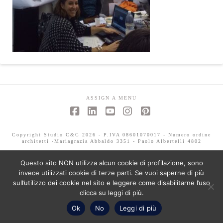
ASSIGN A MENU
Facebook
LinkedIn
YouTube
Instagram
Pinterest
Copyright Studio C&C 2026 - P.IVA 08601070017 - Numero ordine
architetti -Mariagrazia Abbaldo 3351 - Paolo Albertelli 4802
Questo sito NON utilizza alcun cookie di profilazione, sono
invece utilizzati cookie di terze parti. Se vuoi saperne di più
sull’utilizzo dei cookie nel sito e leggere come disabilitarne l’uso
clicca su leggi di più.
Ok
No
Leggi di più