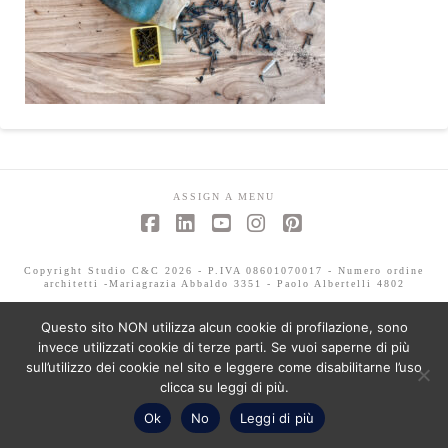
ASSIGN A MENU
Facebook
LinkedIn
YouTube
Instagram
Pinterest
Copyright Studio C&C 2026 - P.IVA 08601070017 - Numero ordine
architetti -Mariagrazia Abbaldo 3351 - Paolo Albertelli 4802
Questo sito NON utilizza alcun cookie di profilazione, sono
invece utilizzati cookie di terze parti. Se vuoi saperne di più
sull’utilizzo dei cookie nel sito e leggere come disabilitarne l’uso
clicca su leggi di più.
Ok
No
Leggi di più