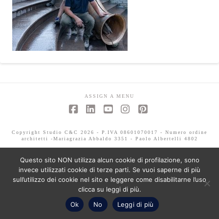
ASSIGN A MENU
Facebook
LinkedIn
YouTube
Instagram
Pinterest
Copyright Studio C&C 2026 - P.IVA 08601070017 - Numero ordine
architetti -Mariagrazia Abbaldo 3351 - Paolo Albertelli 4802
Questo sito NON utilizza alcun cookie di profilazione, sono
invece utilizzati cookie di terze parti. Se vuoi saperne di più
sull’utilizzo dei cookie nel sito e leggere come disabilitarne l’uso
clicca su leggi di più.
Ok
No
Leggi di più