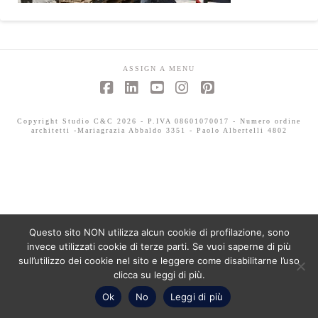
ASSIGN A MENU
Facebook
LinkedIn
YouTube
Instagram
Pinterest
Copyright Studio C&C 2026 - P.IVA 08601070017 - Numero ordine
architetti -Mariagrazia Abbaldo 3351 - Paolo Albertelli 4802
Questo sito NON utilizza alcun cookie di profilazione, sono
invece utilizzati cookie di terze parti. Se vuoi saperne di più
sull’utilizzo dei cookie nel sito e leggere come disabilitarne l’uso
clicca su leggi di più.
Ok
No
Leggi di più