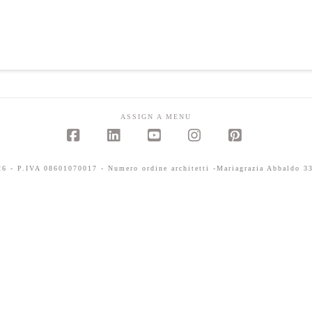
ASSIGN A MENU
Facebook
LinkedIn
YouTube
Instagram
Pinterest
 - P.IVA 08601070017 - Numero ordine architetti -Mariagrazia Abbaldo 33